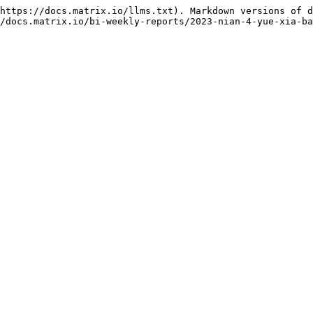
https://docs.matrix.io/llms.txt). Markdown versions of d
/docs.matrix.io/bi-weekly-reports/2023-nian-4-yue-xia-ba