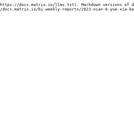
https://docs.matrix.io/llms.txt). Markdown versions of d
/docs.matrix.io/bi-weekly-reports/2023-nian-6-yue-xia-ba