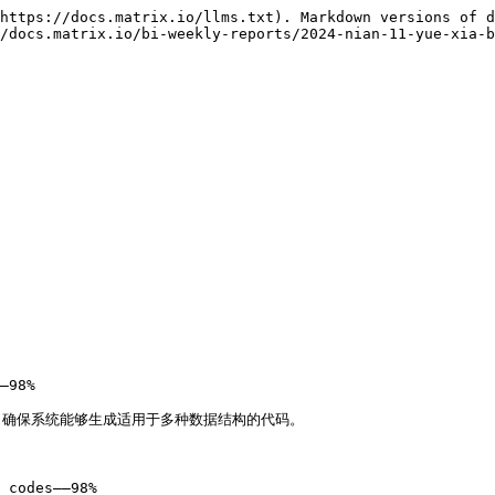
https://docs.matrix.io/llms.txt). Markdown versions of d
/docs.matrix.io/bi-weekly-reports/2024-nian-11-yue-xia-b
—98%

确保系统能够生成适用于多种数据结构的代码。

 codes——98%
