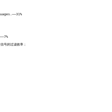
uages.——31%

——7%

波信号的过滤效率；
