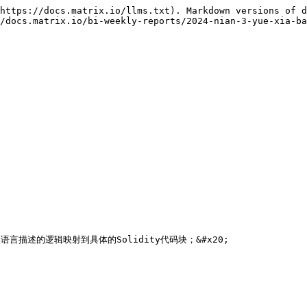
https://docs.matrix.io/llms.txt). Markdown versions of d
/docs.matrix.io/bi-weekly-reports/2024-nian-3-yue-xia-ba
语言描述的逻辑映射到具体的Solidity代码块；&#x20;
