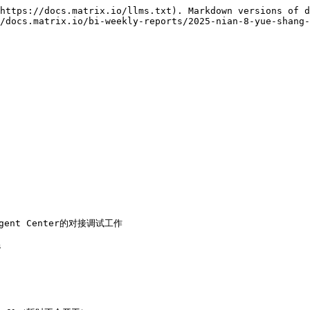
https://docs.matrix.io/llms.txt). Markdown versions of d
/docs.matrix.io/bi-weekly-reports/2025-nian-8-yue-shang-
ent Center的对接调试工作


