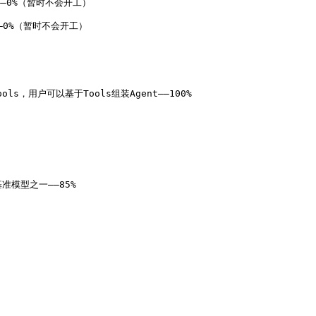
—0%（暂时不会开工）

—0%（暂时不会开工）

ols，用户可以基于Tools组装Agent——100%

基准模型之一——85%
