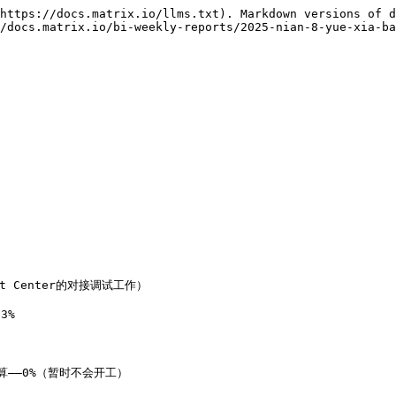
https://docs.matrix.io/llms.txt). Markdown versions of d
/docs.matrix.io/bi-weekly-reports/2025-nian-8-yue-xia-ba
t Center的对接调试工作）

%

——0%（暂时不会开工）
