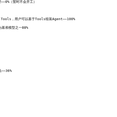
理——0%（暂时不会开工）

Tools，用户可以基于Tools组装Agent——100%

作为基准模型之一88%

—36%
