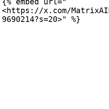
{% embed url="
<https://x.com/MatrixAI