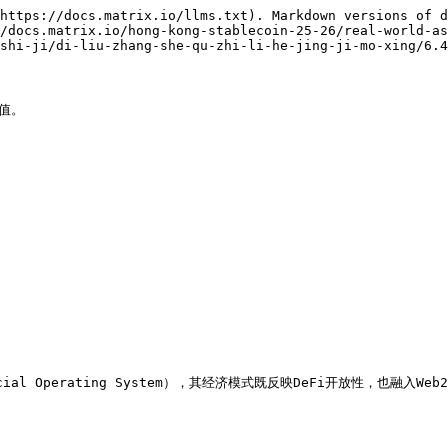
https://docs.matrix.io/llms.txt). Markdown versions of d
/docs.matrix.io/hong-kong-stablecoin-25-26/real-world-as
shi-ji/di-liu-zhang-she-qu-zhi-li-he-jing-ji-mo-xing/6.4
值。
