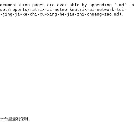
ocumentation pages are available by appending `.md` to 
set/reports/matrix-ai-networkmatrix-ai-network-tui-
-jing-ji-ke-chi-xu-xing-he-jia-zhi-chuang-zao.md).
