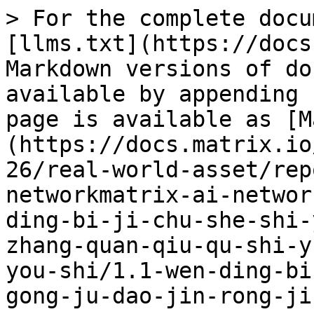
> For the complete docu
[llms.txt](https://docs
Markdown versions of do
available by appending 
page is available as [M
(https://docs.matrix.io
26/real-world-asset/rep
networkmatrix-ai-networ
ding-bi-ji-chu-she-shi-
zhang-quan-qiu-qu-shi-y
you-shi/1.1-wen-ding-bi
gong-ju-dao-jin-rong-ji