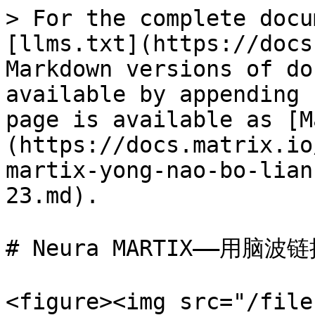
> For the complete docu
[llms.txt](https://docs
Markdown versions of do
available by appending 
page is available as [M
(https://docs.matrix.io
martix-yong-nao-bo-lian
23.md).

# Neura MARTIX——用脑波链接
<figure><img src="/file