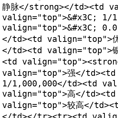
静脉</strong></td><td va
valign="top">&#x3C; 1/1
valign="top">&#x3C; 0.
</td><td valign="top">
</td><td valign="top
<td valign="top"><stro
valign="top">强</td><td 
1/1,000,000</td><td val
valign="top">高</td><td
valign="top">较高</td>
</td></tr><tr><td vali