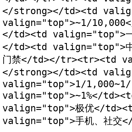
</strong></td><td vali
valign="top">~1/10,000<
</td><td valign="top"
</td><td valign="top"
门禁</td></tr><tr><td v
</strong></td><td vali
valign="top">1/1,000~1/
valign="top">~1%</td><t
valign="top">极优</td><t
valign="top">手机、社交</t