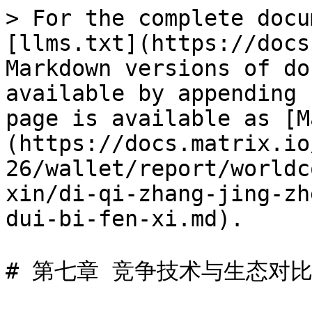
> For the complete docu
[llms.txt](https://docs
Markdown versions of do
available by appending 
page is available as [M
(https://docs.matrix.io
26/wallet/report/worldc
xin/di-qi-zhang-jing-zh
dui-bi-fen-xi.md).

# 第七章 竞争技术与生态对比