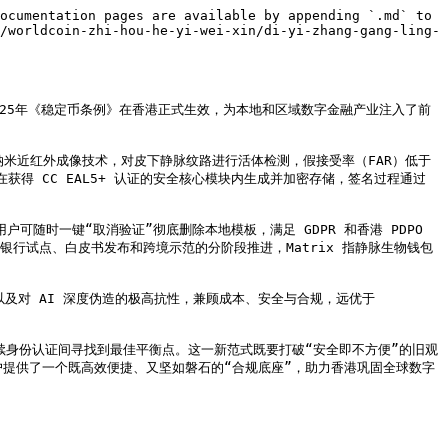
ocumentation pages are available by appending `.md` to 
/worldcoin-zhi-hou-he-yi-wei-xin/di-yi-zhang-gang-ling-
25年《稳定币条例》在香港正式生效，为本地和区域数字金融产业注入了前
纳米近红外成像技术，对皮下静脉纹路进行活体检测，假接受率（FAR）低于 
板在获得 CC EAL5+ 认证的安全核心模块内生成并加密存储，签名过程通过 
可随时一键“取消验证”彻底删除本地模板，满足 GDPR 和香港 PDPO 
银行试点、白皮书发布和跨境示范的分阶段推进，Matrix 指静脉生物钱包
识率以及对 AI 深度伪造的极高抗性，兼顾成本、安全与合规，远优于 
持续身份认证间寻找到最佳平衡点。这一新范式既要打破“安全即不方便”的旧观
户提供了一个既高效便捷、又坚如磐石的“合规底座”，助力香港巩固全球数字