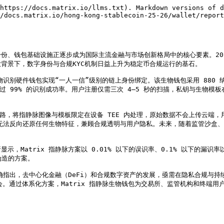
https://docs.matrix.io/llms.txt). Markdown versions of d
/docs.matrix.io/hong-kong-stablecoin-25-26/wallet/report
份、钱包基础设施正逐步成为国际主流金融与市场创新格局中的核心要素。20
背景下，数字身份与合规KYC机制日益上升为稳定币合规运行的基石。

物识别硬件钱包实现“一人一信”级别的链上身份绑定。该生物钱包采用 880 
中保持超过 99% 的识别成功率。用户注册仅需三次 4–5 秒的扫描，私钥与生物模
思路，将指静脉图像与模板限定在设备 TEE 内处理，原始数据不会上传云端，用户
而无法反向还原任何生物特征，兼顾合规透明与用户隐私。未来，随着监管沙盒、
显示，Matrix 指静脉方案以 0.01% 以下的误识率、0.1% 以下的漏
伪造的方案。

明确指出，去中心化金融（DeFi）和合规数字资产的发展，亟需在隐私合规与
。通过体系化方案，Matrix 指静脉生物钱包为交易所、监管机构和终端用