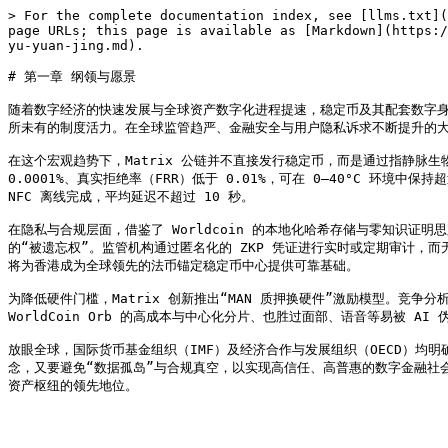
> For the complete documentation index, see [llms.txt](
page URLs; this page is available as [Markdown](https:/
yu-yuan-jing.md).

# 第一章 纲领与愿景

随着数字经济的快速发展与全球资产数字化进程提速，稳定币及其配套数字身
所未有的制度活力。在全球监管趋严、金融安全与用户隐私诉求不断提升的大
在这个宏观趋势下，Matrix 公链并不直接发行稳定币，而是通过指静脉生
0.0001%、真实拒绝率（FRR）低于 0.01%，可在 0–40°C 环境
NFC 离线完成，平均延迟不超过 10 秒。

在隐私与合规层面，借鉴了 Worldcoin 的本地化哈希存储与零知识证明
的“被遗忘权”。监管机构通过匿名化的 ZKP 凭证进行实时或定期审计，
将为香港成为全球领先的法币锚定稳定币中心提供可靠基础。

为降低硬件门槛，Matrix 创新推出“MAN 质押换硬件”激励模型。竞争分析
WorldCoin Orb 的高成本与中心化分片、也胜过面部、语音等易被 AI 
放眼全球，国际货币基金组织（IMF）及经济合作与发展组织（OECD）均
念，又要避免“数据孤岛”与合规真空，以实现高信任、高普惠的数字金融社会