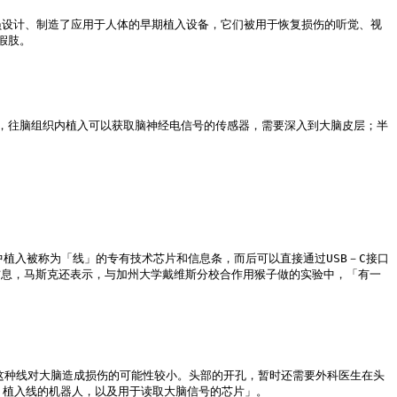
员设计、制造了应用于人体的早期植入设备，它们被用于恢复损伤的听觉、视
肢。

，往脑组织内植入可以获取脑神经电信号的传感器，需要深入到大脑皮层；半
脑中植入被称为「线」的专有技术芯片和信息条，而后可以直接通过USB－C接口
极读取信息，马斯克还表示，与加州大学戴维斯分校合作用猴子做的实验中，「有一
料，这种线对大脑造成损伤的可能性较小。头部的开孔，暂时还需要外科医生在头
、植入线的机器人，以及用于读取大脑信号的芯片」。
