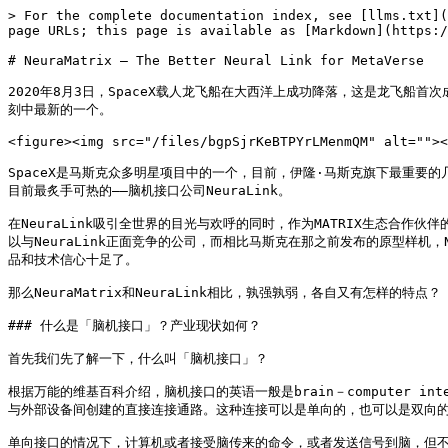
> For the complete documentation index, see [llms.txt](
page URLs; this page is available as [Markdown](https:/
# NeuraMatrix – The Better Neural Link for MetaVerse

2020年8月3日，SpaceX载人龙飞船在大西洋上成功降落，这是龙飞
刻中最新的一个。

<figure><img src="/files/bgpSjrKeBTPYrLMenmQM" alt=""><
SpaceX是马斯克众多明星项目中的一个，目前，伊隆·马斯克旗下最重要的几家公司
目前最炙手可热的——脑机接口公司NeuraLink。

在NeuraLink吸引全世界的目光与欢呼的同时，作为MATRIX生态合作伙伴的
以与NeuraLink正面竞争的公司，而相比马斯克在那之前发布的原型样机，
品和技术信心十足了。

那么NeuraMatrix和NeuraLink相比，孰强孰弱，各自又有怎样的特点？

### 什么是「脑机接口」？产业现状如何？

首先我们先了解一下，什么叫「脑机接口」？

根据万能的维基百科介绍，脑机接口的英语一般是brain－computer inter
与外部设备间创建的直接连接通路。这种连接可以是单向的，也可以是双向的
单向接口的情况下，计算机或者接受脑传来的命令，或者发送信号到脑，但不