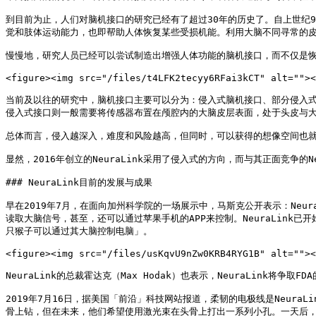
到目前为止，人们对脑机接口的研究已经有了超过30年的历史了。自上世纪
觉和肢体运动能力，也即帮助人体恢复某些受损机能。利用大脑不同寻常的皮
慢慢地，研究人员已经可以尝试制造出增强人体功能的脑机接口，而不仅是恢
<figure><img src="/files/t4LFK2tecyy6RFai3kCT" alt=""><
当前及以往的研究中，脑机接口主要可以分为：侵入式脑机接口、部分侵入
侵入式接口则一般需要将传感器布置在颅腔内的大脑皮层表面，处于头皮与大
总体而言，侵入越深入，难度和风险越高，但同时，可以获得的想像空间也就
显然，2016年创立的NeuraLink采用了侵入式的方向，而与其正面竞争的N
### NeuraLink目前的发展与成果

早在2019年7月，在面向加州科学院的一场展示中，马斯克公开表示：Neu
读取大脑信号，甚至，还可以通过苹果手机的APP来控制。NeuraLink已
只猴子可以通过其大脑控制电脑」。

<figure><img src="/files/usKqvU9nZw0KRB4RYG1B" alt=""><
NeuraLink的总裁霍达克（Max Hodak）也表示，NeuraLink将争取
2019年7月16日，据美国「前沿」科技网站报道，柔韧的电极线是Neur
骨上钻，但在未来，他们希望使用激光束在头骨上打出一系列小孔。一天后，《