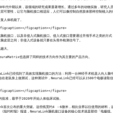
90年代中期以来，该领域的研究成果显著增长。通过多年的动物实验，研究人
层可塑性，让它与脑机接口相适应，人们可以像控制自然肢体那样控制植入的假
复人体机能了。

figcaption></figcaption></figure>

式脑机接口，以及非侵入式脑机接口。侵入式接口需要通过开颅手术之类的方式
脑皮层之间；非侵入式设备就只要在头骨外检测信号了。

越大。

euraMatrix也选择了同样的技术方向作为其主要的产品方向。

raLink已经找到了高效实现脑机接口的方法：利用一台神经手术机器人向人
开始在老鼠身上做测试，这种测试中，NeuraLink已经可以从1500个电
figcaption></figcaption></figure>

FDA的批准，最早于2020年开始人体临床试验。

aLink首次公布的重大突破。这些线宽约4 －6微米，相比业界以往使用的材
纽约时报》报道，NeuraLink脑机接口设备的核心技术就是那些「电极线