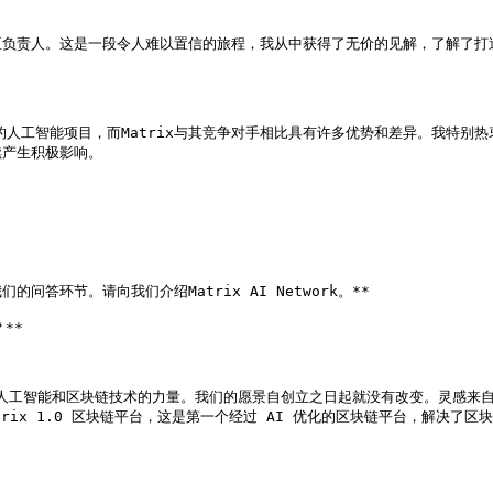
责人。这是一段令人难以置信的旅程，我从中获得了无价的见解，了解了打造一
己区块链的人工智能项目，而Matrix与其竞争对手相比具有许多优势和差异。我
产生积极影响。

问答环节。请向我们介绍Matrix AI Network。**

*

项目，集合了人工智能和区块链技术的力量。我们的愿景自创立之日起就没有改变。灵感来
trix 1.0 区块链平台，这是第一个经过 AI 优化的区块链平台，解决