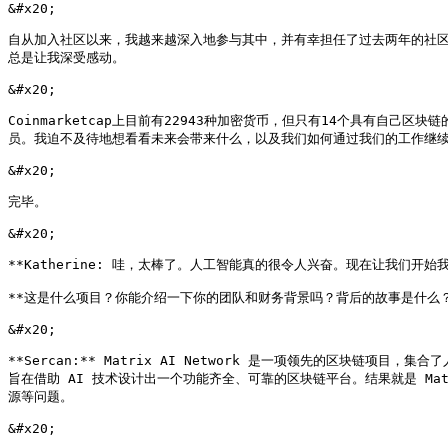
&#x20;

自从加入社区以来，我越来越深入地参与其中，并有幸担任了过去两年的社区负
总是让我深受感动。

&#x20;

Coinmarketcap上目前有22943种加密货币，但只有14个具有自
员。我迫不及待地想看看未来会带来什么，以及我们如何通过我们的工作继续
&#x20;

完毕。

&#x20;

**Katherine: 哇，太棒了。人工智能真的很令人兴奋。现在让我们开始我们的
**这是什么项目？你能介绍一下你的团队和财务背景吗？背后的故事是什么？*
&#x20;

**Sercan:** Matrix AI Network 是一项领先的区块链
旨在借助 AI 技术设计出一个功能齐全、可靠的区块链平台。结果就是 Ma
源等问题。

&#x20;
